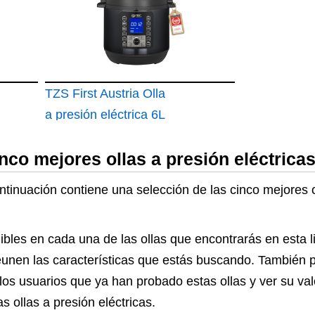
Cocción
TZS First Austria Olla
a presión eléctrica 6L
con 12 programas
nco mejores ollas a presión eléctrica
automáticos
Multicooker 1000W
ntinuación contiene una selección de las cinco mejores o
como arrocera
bles en cada una de las ollas que encontrarás en esta l
 reunen las características que estás buscando. También
los usuarios que ya han probado estas ollas y ver su val
s ollas a presión eléctricas.