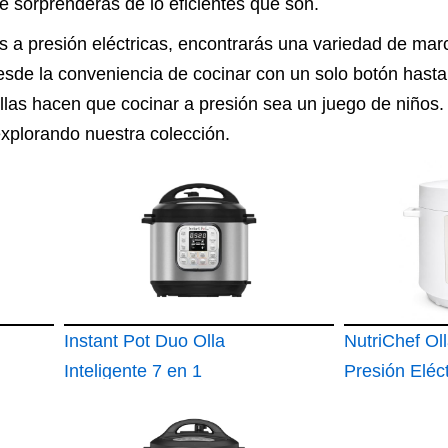
e sorprenderás de lo eficientes que son.
as a presión eléctricas, encontrarás una variedad de ma
esde la conveniencia de cocinar con un solo botón hast
ollas hacen que cocinar a presión sea un juego de niños.
explorando nuestra colección.
Instant Pot Duo Olla
NutriChef Ol
Inteligente 7 en 1
Presión Eléct
Digital de E
con 13 Func