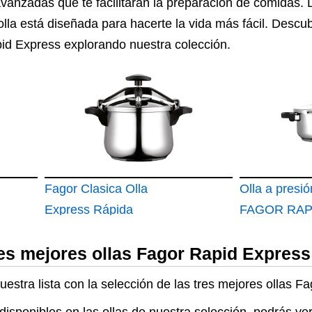
 avanzadas que te facilitarán la preparación de comidas.
 olla está diseñada para hacerte la vida más fácil. Descu
id Express explorando nuestra colección.
Fagor Clasica Olla
Olla a presió
Express Rápida
FAGOR RAP
Tradicional 6L
XPRESS Sú
res mejores ollas Fagor Rapid Express
rápida
estra lista con la selección de las tres mejores ollas 