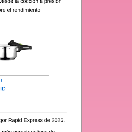
 Desde la cocción a presión
bre el rendimiento
n
ID
per
Fagor Rapid Express de 2026.