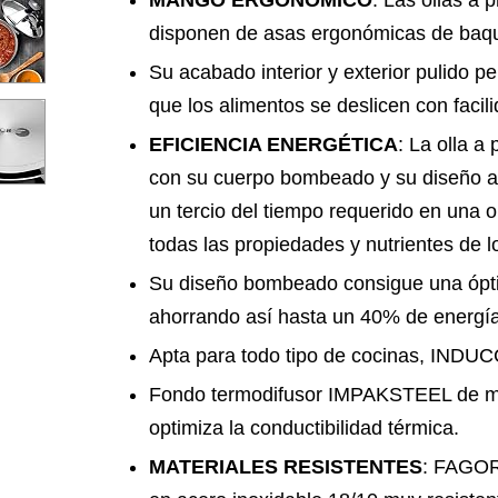
MANGO ERGONÓMICO
: Las ollas 
disponen de asas ergonómicas de baque
Su acabado interior y exterior pulido pe
que los alimentos se deslicen con facili
EFICIENCIA ENERGÉTICA
: La olla 
con su cuerpo bombeado y su diseño a
un tercio del tiempo requerido en una o
todas las propiedades y nutrientes de l
Su diseño bombeado consigue una óptim
ahorrando así hasta un 40% de energía
Apta para todo tipo de cocinas, IND
Fondo termodifusor IMPAKSTEEL de má
optimiza la conductibilidad térmica.
MATERIALES RESISTENTES
: FAGOR